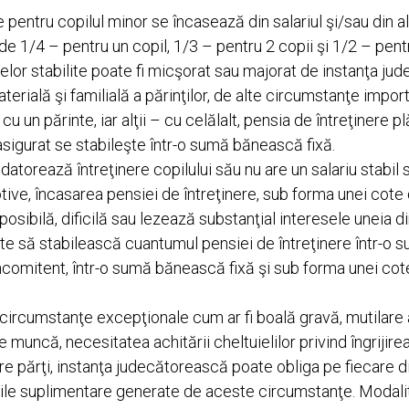
 pentru copilul minor se încasează din salariul şi/sau din al
de 1/4 – pentru un copil, 1/3 – pentru 2 copii şi 1/2 – pent
elor stabilite poate fi micşorat sau majorat de instanţa jud
erială şi familială a părinţilor, de alte circumstanţe import
cu un părinte, iar alţii – cu celălalt, pensia de întreţinere p
 asigurat se stabileşte într-o sumă bănească fixă.
atorează întreţinere copilului său nu are un salariu stabil s
tive, încasarea pensiei de întreţinere, sub forma unei cote d
mposibilă, dificilă sau lezează substanţial interesele uneia di
e să stabilească cuantumul pensiei de întreţinere într-o 
oncomitent, într-o sumă bănească fixă şi sub forma unei cote
de circumstanţe excepţionale cum ar fi boală gravă, mutilare 
e muncă, necesitatea achitării cheltuielilor privind îngrijirea
tre părţi, instanţa judecătorească poate obliga pe fiecare di
elile suplimentare generate de aceste circumstanţe. Modalit