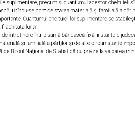
elile suplimentare, precum şi cuantumul acestor cheltuieli sî
că, ţinîndu-se cont de starea materială şi familială a părinţi
portante. Cuantumul cheltuielilor suplimentare se stabileş
fi achitată lunar.
 de întreţinere într-o sumă bănească fixă, instanţele jude
materială şi familială a părţilor şi de alte circumstanţe im
tă de Biroul Naţional de Statistică cu privire la valoarea mi
ul care datorează pensia muncește peste hotare?
orează pensia este angajat peste hotarele Republicii Moldo
muncă al soțului și se va solicita informație de la angajato
Informația respectivă va fi prezentată instanței de judecată 
 cum este prezentat mai sus. În unele cazuri se poate rec
 hotare pentru a acumula mai multă informație, mai ales c