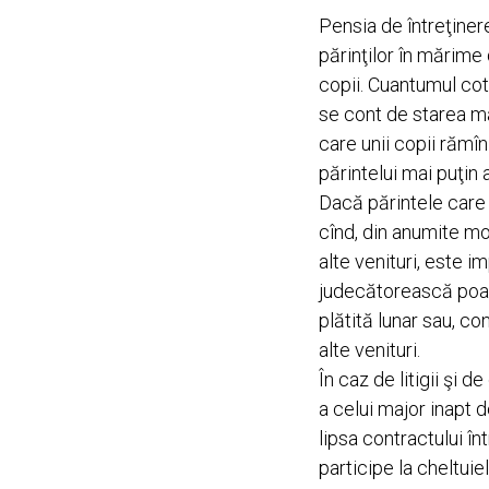
Pensia de întreţinere
părinţilor în mărime 
copii. Cuantumul cot
se cont de starea mat
care unii copii rămîn 
părintelui mai puţin
Dacă părintele care d
cînd, din anumite mo
alte venituri, este i
judecătorească poat
plătită lunar sau, c
alte venituri.
În caz de litigii şi 
a celui major inapt d
lipsa contractului în
participe la cheltui