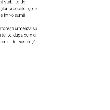
nt stabilite de
lor şi copiilor şi de
te într-o sumă
cătoreşti urmează să
portante, după cum ar
nimului de existenţă
va, atunci se va
r despre mărimea
care va stabili
urge la angajarea
înd soțul ascunde