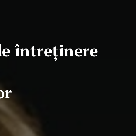
e întreținere
or