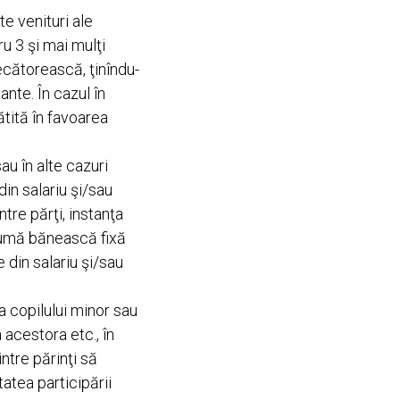
te venituri ale
ru 3 şi mai mulţi
ecătorească, ţinîndu-
ante. În cazul în
lătită în favoarea
au în alte cazuri
in salariu şi/sau
ntre părţi, instanţa
sumă bănească fixă
 din salariu şi/sau
a copilului minor sau
 acestora etc., în
ntre părinţi să
atea participării