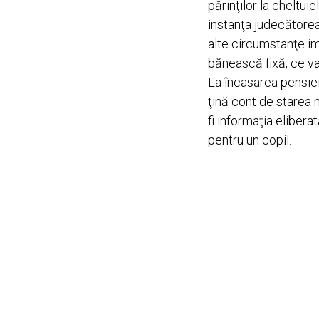
părinţilor la cheltui
instanţa judecătoreas
alte circumstanţe im
bănească fixă, ce va 
La încasarea pensiei
ţină cont de starea 
fi informaţia elibera
pentru un copil.
Ce facem dacă soț
Dacă soțul care dat
identifica locul de 
salariului acestuia. 
mărimea pensiei așa
unor detectivi peste
veniturile sale.