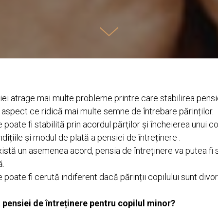
i atrage mai multe probleme printre care stabilirea pensie
, aspect ce ridică mai multe semne de întrebare părinților.
 poate fi stabilită prin acordul părților și încheierea unui co
dițiile și modul de plată a pensiei de întreținere .
xistă un asemenea acord, pensia de întreținere va putea fi s
ă.
 poate fi cerută indiferent dacă părinții copilului sunt divor
pensiei de întreținere pentru copilul minor?