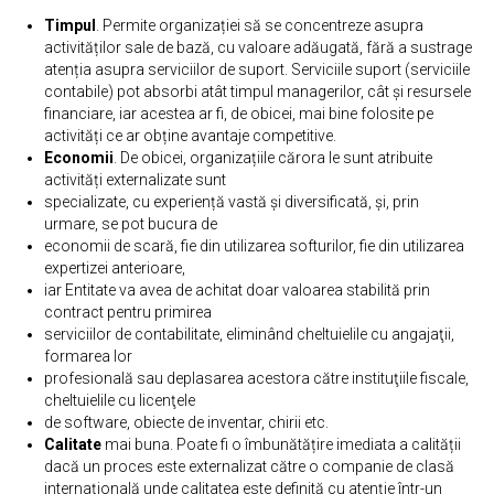
Timpul
. Permite organizației să se concentreze asupra
activităților sale de bază, cu valoare adăugată, fără a sustrage
atenția asupra serviciilor de suport. Serviciile suport (serviciile
contabile) pot absorbi atât timpul managerilor, cât și resursele
financiare, iar acestea ar fi, de obicei, mai bine folosite pe
activități ce ar obține avantaje competitive.
Economii
. De obicei, organizațiile cărora le sunt atribuite
activități externalizate sunt
specializate, cu experiență vastă și diversificată, și, prin
urmare, se pot bucura de
economii de scară, fie din utilizarea softurilor, fie din utilizarea
expertizei anterioare,
iar Entitate va avea de achitat doar valoarea stabilită prin
contract pentru primirea
serviciilor de contabilitate, eliminând cheltuielile cu angajaţii,
formarea lor
profesională sau deplasarea acestora către instituţiile fiscale,
cheltuielile cu licenţele
de software, obiecte de inventar, chirii etc.
Calitate
mai buna. Poate fi o îmbunătățire imediata a calității
dacă un proces este externalizat către o companie de clasă
internațională unde calitatea este definită cu atenție într-un