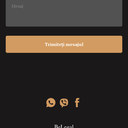
Mesaj
Trimiteți mesajul
BeLegal