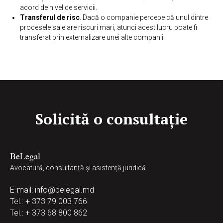
acord de nivel de servicii.
Transferul de risc
. Dacă o companie percepe că unul dintre
procesele sale are riscuri mari, atunci acest lucru poate fi
transferat prin externalizare unei alte companii.
Solicită o consultație
BeLegal
Avocatură, consultanță și asistență juridică
E-mail:
info@belegal.md
Tel.: + 373 79 003 766
Tel.: + 373 68 800 862